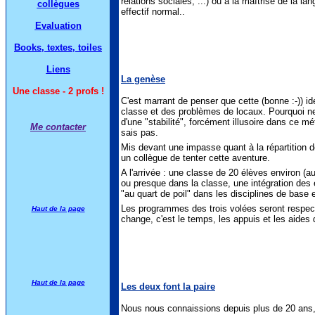
relations sociales, ...) ou à la maîtrise de la l
collègues
effectif normal..
Evaluation
Books, textes, toiles
Liens
La genèse
Une classe - 2 profs !
C'est marrant de penser que cette (bonne :-)) 
classe et des problèmes de locaux. Pourquoi ne 
d'une "stabilité", forcément illusoire dans ce mé
Me contacter
sais pas.
Mis devant une impasse quant à la répartition de
un collègue de tenter cette aventure.
A l'arrivée : une classe de 20 élèves environ (au
ou presque dans la classe, une intégration des 
"au quart de poil" dans les disciplines de base
Les programmes des trois volées seront respect
Haut de la page
change, c'est le temps, les appuis et les aides 
Haut de la page
Les deux font la paire
Nous nous connaissions depuis plus de 20 ans, m