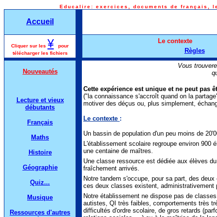
Educalire: exercices
, documents de français, l
Accueil
¥
Le contexte
Cliquer sur les
pour
Règles
télécharger les fichiers
Vous trouvere
Nouveautés
q
Cette expérience est unique et ne peut pas êt
("la connaissance s'accroît quand on la partage"
Lecture et vieux
motiver des déçus ou, plus simplement, échanger
débutants
Le contexte
:
Français
Un bassin de population d'un peu moins de 20'00
Maths
L'établissement scolaire regroupe environ 900 é
une centaine de maîtres.
Histoire
Une classe ressource est dédiée aux élèves du 
Géographie
fraîchement arrivés.
Notre tandem s'occupe, pour sa part, des deux cl
Quiz...
ces deux classes existent, administrativement pa
Notre établissement ne dispose pas de classes r
Musique
autistes, QI très faibles, comportements très tr
difficultés d'ordre scolaire, de gros retards (pa
Ressources d'autres